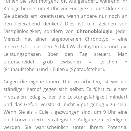
Fühlen Sie sich morgens oft wie gerädert, während Ihr
Kollege bereits um 8 Uhr vor Energie sprüht? Oder sind
Sie abends am kreativsten, wenn andere nur noch an
den Feierabend denken? Dies ist kein Zeichen von
Disziplinlosigkeit, sondern von
Chronobiologie
. Jeder
Mensch hat einen angeborenen Chronotyp – eine
innere Uhr, die den Schlaf-Wach-Rhythmus und die
Leistungsphasen über den Tag steuert. Man
unterscheidet grob zwischen « Lerchen »
(Frühaufsteher) und « Eulen » (Spätaufsteher).
Gegen die eigene innere Uhr zu arbeiten, ist wie ein
ständiger Kampf gegen sich selbst. Es führt zu einem
« sozialen Jetlag », der die Leistungsfähigkeit mindert
und das Gefühl verstärkt, nicht « gut genug » zu sein.
Wenn Sie als « Eule » gezwungen sind, um 9 Uhr eine
hochkonzentrierte, strategische Aufgabe zu erledigen,
werden Sie wahrscheinlich unter Ihrem Potenzial