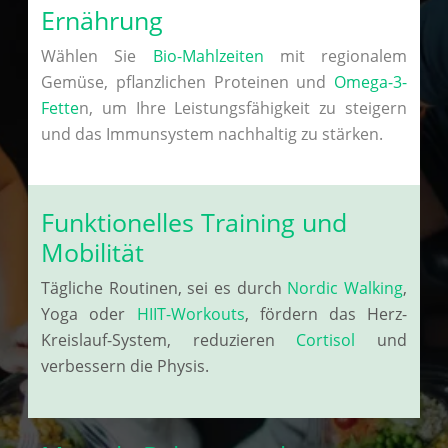
Ernährung
Wählen Sie
Bio-Mahlzeiten
mit regionalem
Gemüse, pflanzlichen Proteinen und
Omega-3-
Fette
n, um Ihre Leistungsfähigkeit zu steigern
und das Immunsystem nachhaltig zu stärken.
Funktionelles Training und
Mobilität
Tägliche Routinen, sei es durch
Nordic Walking
,
Yoga oder
HIIT-Workouts
, fördern das Herz-
Kreislauf-System, reduzieren
Cortisol
und
verbessern die Physis.