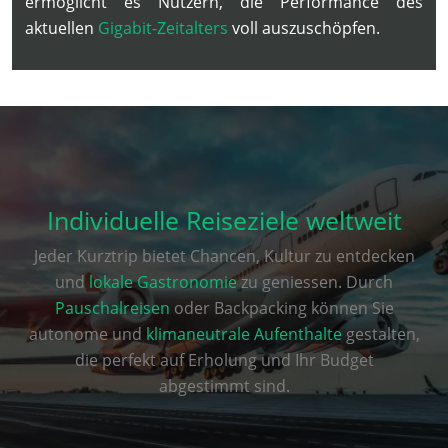
ermöglicht es Nutzern, die Performance des
aktuellen
Gigabit-Zeitalters
voll auszuschöpfen.
Individuelle Reiseziele weltweit
Jeder Kurztrip bietet Chancen, Kultur zu entdecken
und
lokale Gastronomie
zu geniessen. Durch
Pauschalreisen
oder Backpacking können Sie
autonome und
klimaneutrale Aufenthalte
gestalten,
die perfekt auf Erholung und Ihr Budget
abgestimmt sind.