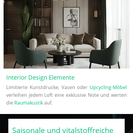
Interior Design Elemente
Limitierte Kunstdrucke, Vasen oder
Upcycling-Möbel
verleihen jedem Loft eine exklusive Note und werten
die
Raumakustik
auf.
Saisonale und vitalstoffreiche