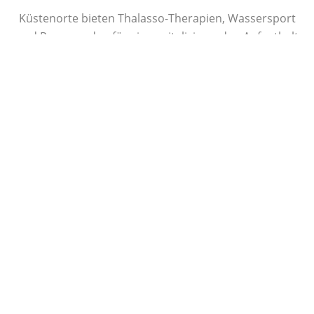
Küstenorte bieten Thalasso-Therapien, Wassersport
und Promenaden für einen vitalisierenden Aufenthalt
an der Nordsee.
Wanderwege in Biosphärenreservaten