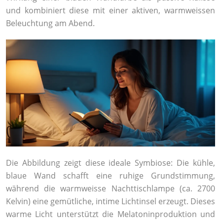
und kombiniert diese mit einer aktiven, warmweissen
Beleuchtung am Abend.
Die Abbildung zeigt diese ideale Symbiose: Die kühle,
blaue Wand schafft eine ruhige Grundstimmung,
während die warmweisse Nachttischlampe (ca. 2700
Kelvin) eine gemütliche, intime Lichtinsel erzeugt. Dieses
warme Licht unterstützt die Melatoninproduktion und