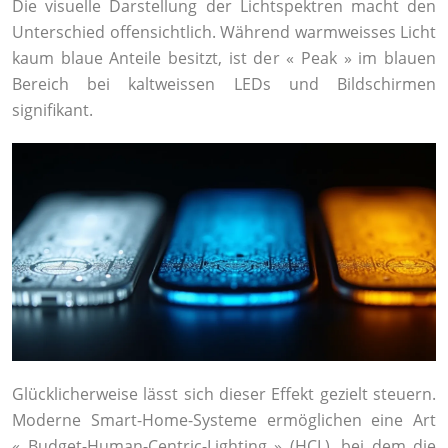
Die visuelle Darstellung der Lichtspektren macht den
Unterschied offensichtlich. Während warmweisses Licht
kaum blaue Anteile besitzt, ist der « Peak » im blauen
Bereich bei kaltweissen LEDs und Bildschirmen
signifikant.
Glücklicherweise lässt sich dieser Effekt gezielt steuern.
Moderne Smart-Home-Systeme ermöglichen eine Art
« Budget-Human-Centric-Lighting » (HCL), bei dem die