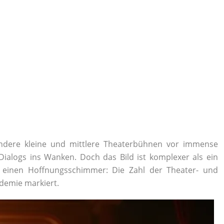
ondere kleine und mittlere Theaterbühnen vor immense
Dialogs ins Wanken. Doch das Bild ist komplexer als ein
23 einen Hoffnungsschimmer: Die Zahl der Theater- und
ndemie markiert.