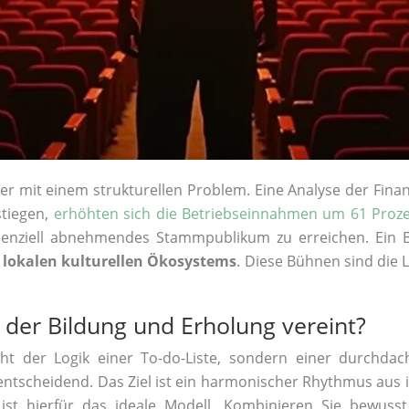
ser mit einem strukturellen Problem. Eine Analyse der Fin
stiegen,
erhöhten sich die Betriebseinnahmen um 61 Proz
enziell abnehmendes Stammpublikum zu erreichen. Ein Be
 lokalen kulturellen Ökosystems
. Diese Bühnen sind die 
, der Bildung und Erholung vereint?
nicht der Logik einer To-do-Liste, sondern einer durchdac
g entscheidend. Das Ziel ist ein harmonischer Rhythmus au
ist hierfür das ideale Modell. Kombinieren Sie bewuss