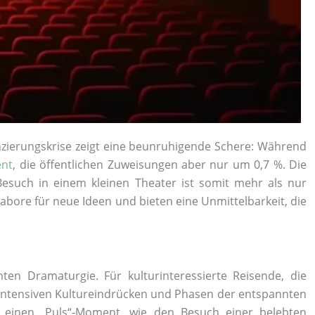
anzierungskrise zeigt eine beunruhigende Schere: Während
ent
, die öffentlichen Zuweisungen aber nur um 0,7 %. Die
such in einem kleinen Theater ist somit mehr als nur
Labore für neue Ideen und bieten eine Unmittelbarkeit, die
hten Dramaturgie. Für kulturinteressierte Reisende, die
s intensiven Kultureindrücken und Phasen der entspannten
t einen „Puls“-Moment, wie den Besuch einer belebten