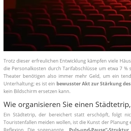
Trotz dieser erfreulichen Entwicklung kämpfen viele Häu
die Personalkosten durch Tarifabschlüsse um etwa 7 % 
Theater benötigen also immer mehr Geld, um ein tend
Unterhaltung; es ist ein
bewusster Akt zur Stärkung des
kein Bildschirm ersetzen kann.
Wie organisieren Sie einen Städtetrip
Ein Städtetrip, der bereichert statt erschöpft, folgt 
Touristenfallen meiden wollen, ist die Kunst der Planun
Reflexion. Die sogenannte
„Puls-und-Pause“-Struktur