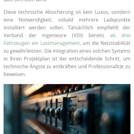
Diese technische Absicherung ist kein Luxus, sondern
eine Notwendigkeit, sobald mehrere Ladepunkte
installiert werden sollen. Tatsächlich empfiehlt der
Verband der Ingenieure (VDI) bereits
ab drei
Fahrzeugen ein Lastmanagement
, um die Netzstabilität
zu gewährleisten. Die Integration eines solchen Systems
in Ihren Projektplan ist der entscheidende Schritt, um
technische Ängste zu entkräften und Professionalität zu
beweisen.