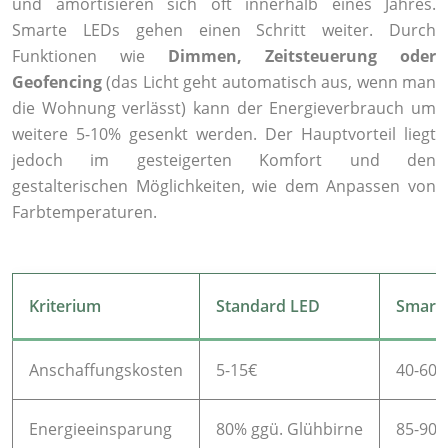
und amortisieren sich oft innerhalb eines Jahres.
Smarte LEDs gehen einen Schritt weiter. Durch
Funktionen wie
Dimmen, Zeitsteuerung oder
Geofencing
(das Licht geht automatisch aus, wenn man
die Wohnung verlässt) kann der Energieverbrauch um
weitere 5-10% gesenkt werden. Der Hauptvorteil liegt
jedoch im gesteigerten Komfort und den
gestalterischen Möglichkeiten, wie dem Anpassen von
Farbtemperaturen.
Kriterium
Standard LED
Smart 
Anschaffungskosten
5-15€
40-60€
Energieeinsparung
80% ggü. Glühbirne
85-90